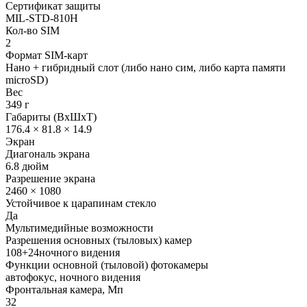
Сертификат защиты
MIL-STD-810H
Кол-во SIM
2
Формат SIM-карт
Нано + гибридный слот (либо нано сим, либо карта памяти
microSD)
Вес
349 г
Габариты (ВxШxТ)
176.4 × 81.8 × 14.9
Экран
Диагональ экрана
6.8 дюйм
Разрешение экрана
2460 × 1080
Устойчивое к царапинам стекло
Да
Мультимедийные возможности
Разрешения основных (тыловых) камер
108+24ночного видения
Функции основной (тыловой) фотокамеры
автофокус, ночного видения
Фронтальная камера, Мп
32