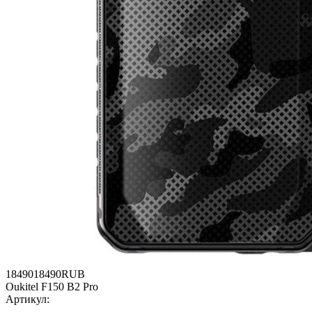
18490
18490
RUB
Oukitel F150 B2 Pro
Артикул: