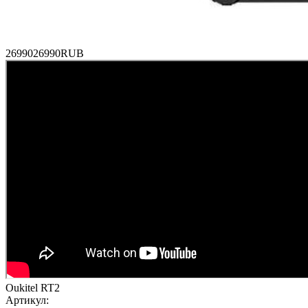
26990
26990
RUB
Oukitel RT2
Артикул: