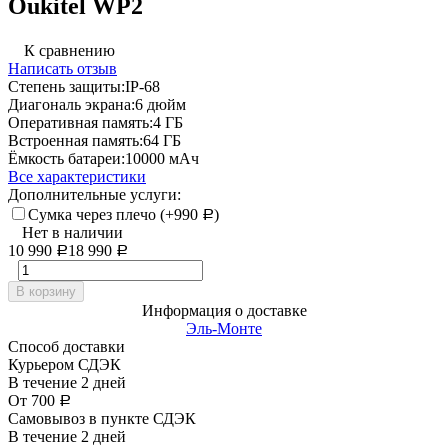
Oukitel WP2
К сравнению
Написать отзыв
Степень защиты:
IP-68
Диагональ экрана:
6 дюйм
Оперативная память:
4 ГБ
Встроенная память:
64 ГБ
Ёмкость батареи:
10000 мАч
Все характеристики
Дополнительные услуги:
Сумка через плечо (+
990
)
Р
Нет в наличии
10 990
18 990
Р
Р
В корзину
Информация о доставке
Эль-Монте
Способ доставки
Курьером СДЭК
В течение
2
дней
От
700
Р
Самовывоз в пункте СДЭК
В течение
2
дней